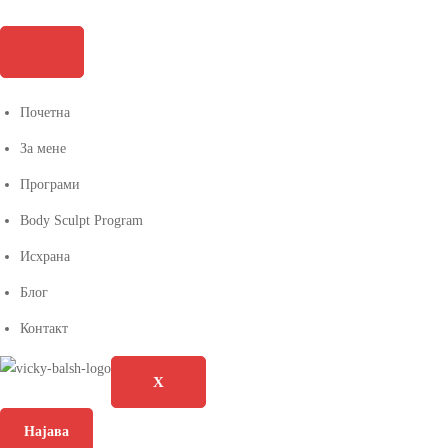
Почетна
За мене
Програми
Body Sculpt Program
Исхрана
Блог
Контакт
X
Најава