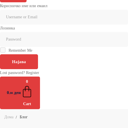
Корисничко име или емаил
Лозинка
Remember Me
Најава
Lost password?
Register
0
0
ден
,00
Cart
Дома
Блог