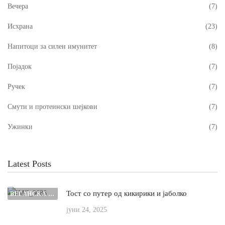
Вечера
(7)
Исхрана
(23)
Напитоци за силен имунитет
(8)
Појадок
(7)
Ручек
(7)
Смути и протеински шејкови
(7)
Ужинки
(7)
Latest Posts
Тост со путер од кикирики и јаболко
ВЕГАНСКА ЗДРАВА ИСХРАНА
јуни 24, 2025