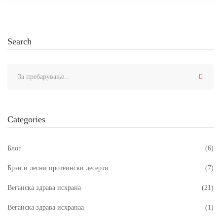
Search
Пребарувањето
за:
Categories
Блог
(6)
Брзи и лесни протеински десерти
(7)
Веганска здрава исхрана
(21)
Веганска здрава исхранаa
(1)