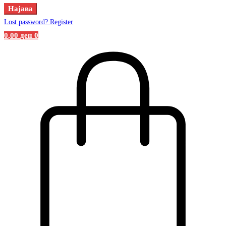
Најава
Lost password?
Register
0
,00
ден
0