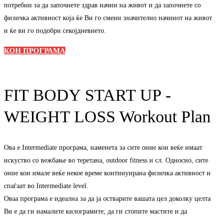
потребни за да започнете здрав начин на живот и да започнете со
физичка активност која ќе Ви го смени значително начинот на живот
и ќе ви го подобри секојдневието.
КОН ПРОГРАМА
FIT BODY START UP -
WEIGHT LOSS Workout Plan
Ова е Intermediate програма, наменета за сите оние кои веќе имаат
искуство со вежбање во теретана, outdoor fitness и сл. Односно, сите
оние кои имале веќе некое време континуирана физичка активност и
спаѓаат во Intermediate level.
Оваа програма е идеална за да ја остварите вашата цел доколку целта
Ви е да ги намалите килограмите, да ги стопите мастите и да