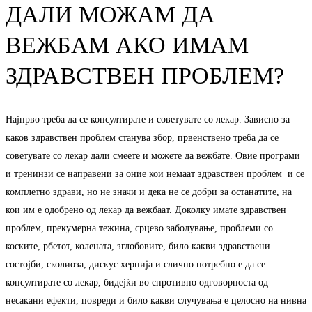
ДАЛИ МОЖАМ ДА
ВЕЖБАМ АКО ИМАМ
ЗДРАВСТВЕН ПРОБЛЕМ?
Најпрво треба да се консултирате и советувате со лекар. Зависно за
каков здравствен проблем станува збор, првенствено треба да се
советувате со лекар дали смеете и можете да вежбате. Овие програми
и тренинзи се направени за оние кои немаат здравствен проблем и се
комплетно здрави, но не значи и дека не се добри за останатите, на
кои им е одобрено од лекар да вежбаат. Доколку имате здравствен
проблем, прекумерна тежина, срцево заболување, проблеми со
коските, рбетот, колената, зглобовите, било какви здравствени
состојби, сколиоза, дискус хернија и слично потребно е да се
консултирате со лекар, бидејќи во спротивно одговорноста од
несакани ефекти, повреди и било какви случувања е целосно на нивна