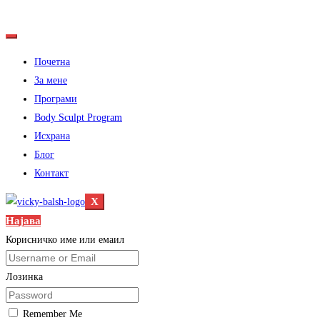
Почетна
За мене
Програми
Body Sculpt Program
Исхрана
Блог
Контакт
X
Најава
Корисничко име или емаил
Лозинка
Remember Me