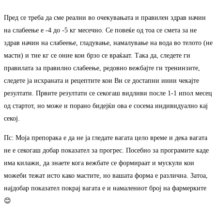
Пред се треба да сме реални во очекувањата и правилен здрав начин
на слабеење е -4 до -5 кг месечно. Се повеќе од тоа се смета за не
здрав начин на слабеење, гладување, намалување на вода во телото (не
масти) и тие кг се оние кои брзо се враќаат. Така да, следете ги
правилата за правилно слабеење, редовно вежбајте ги тренинзите,
следете ја исхраната и рецептите кои Ви се достапни ииии чекајте
резултати. Првите резултати се секогаш видливи после 1-1 ипол месец
од стартот, но може и порано бидејќи ова е сосема индивидуално кај
секој.
Пс: Моја препорака е да не ја гледате вагата цело време и дека вагата
не е секогаш добар показател за прогрес. Посебно за програмите каде
има килажи, да знаете кога вежбате се формираат и мускули кои
можеби тежат исто како мастите, но вашата форма е различна. Затоа,
најдобар показател покрај вагата е и намалениот број на фармерките
😊