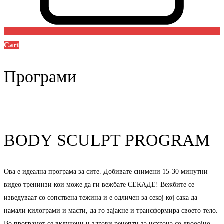
Cart
Програми
BODY SCULPT PROGRAM
Ова е идеална програма за сите. Добивате снимени 15-30 минутни
видео тренинзи кои може да ги вежбате СЕКАДЕ! Вежбите се
изведуваат со сопствена тежина и е одличен за секој кој сака да
намали килограми и масти, да го зајакне и трансформира своето тело.
Во програмот се вклучени и здрави рецепти за исхрана со двооојно