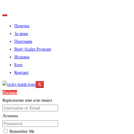
Почетна
За мене
Програми
Body Sculpt Program
Исхрана
Блог
Контакт
X
Најава
Корисничко име или емаил
Лозинка
Remember Me