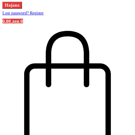
Најава
Lost password?
Register
0
,00
ден
0