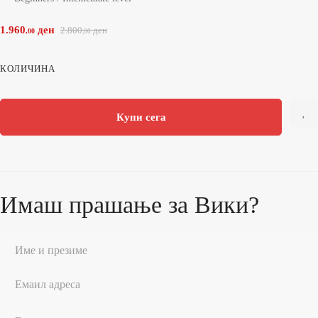
1.960
ден
2.800
ден
,00
,00
BODY
КОЛИЧИНА
SCULPT
PROGRAM
количина
Купи сега
Имаш прашање за Вики?