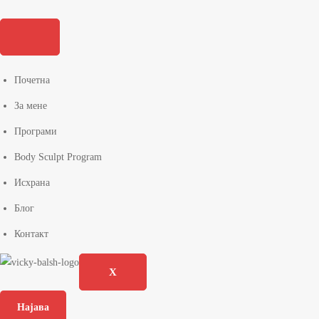
Почетна
За мене
Програми
Body Sculpt Program
Исхрана
Блог
Контакт
X
Најава