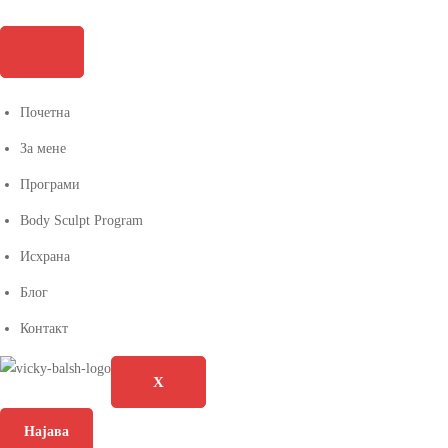
Почетна
За мене
Програми
Body Sculpt Program
Исхрана
Блог
Контакт
X
Најава