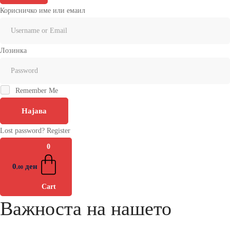
Корисничко име или емаил
Лозинка
Remember Me
Најава
Lost password?
Register
0
0
ден
,00
Cart
Важноста на нашето