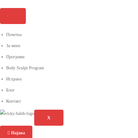
Почетна
За мене
Програми
Body Sculpt Program
Исхрана
Блог
Контакт
X
Најава