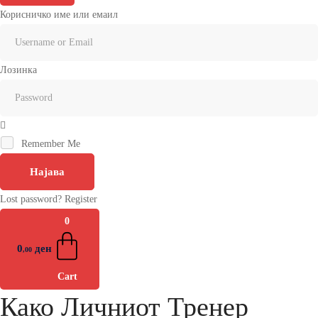
Корисничко име или емаил
Лозинка
Remember Me
Најава
Lost password?
Register
0
0
ден
,00
Cart
Како Личниот Тренер