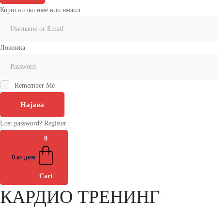
Корисничко име или емаил
Лозинка
Remember Me
Најава
Lost password?
Register
0
0
ден
,00
Cart
КАРДИО ТРЕНИНГ