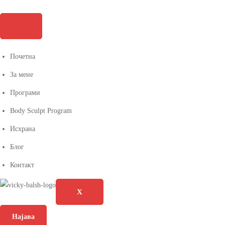
Почетна
За мене
Програми
Body Sculpt Program
Исхрана
Блог
Контакт
X
Најава