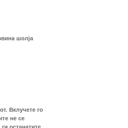
овина шолја
от. Вклучете го
ите не се
 ги останатите