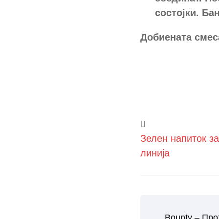
состојки. Ба
Добиената смес
Зелен напиток з
линија
Bounty – Про