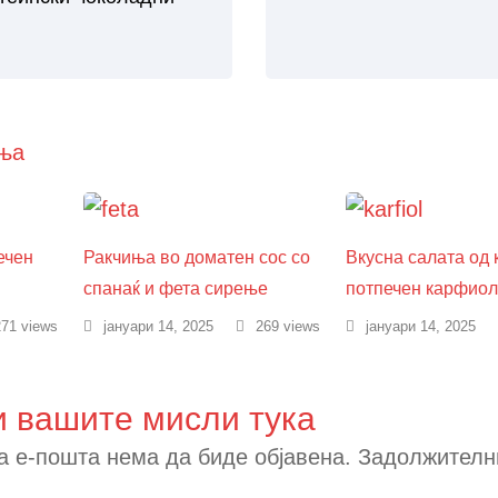
ња
ечен
Ракчиња во доматен сос со
Вкусна салата од 
спанаќ и фета сирење
потпечен карфиол
271 views
јануари 14, 2025
269 views
јануари 14, 2025
и вашите мисли тука
а е-пошта нема да биде објавена.
Задолжителн