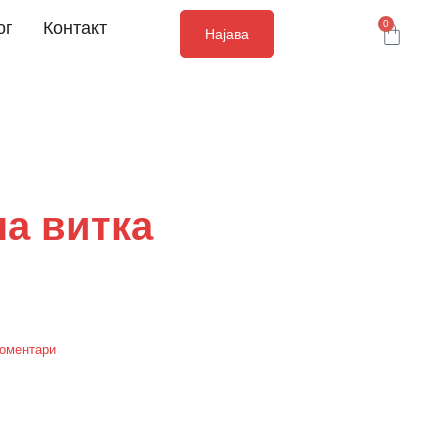
ог
Контакт
0
Најава
на витка
коментари