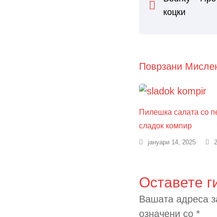
коцки
Поврзани Мисле
Пилешка салата со п
сладок компир
јануари 14, 2025
Оставете г
Вашата адреса з
означени со
*