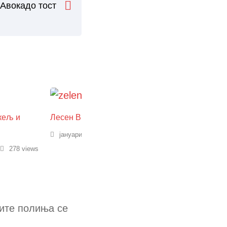
Авокадо тост
кељ и
Лесен Врап со зелена салата
Вкусен печен 
јануари 14, 2025
261 views
јануари 14, 202
278 views
ите полиња се