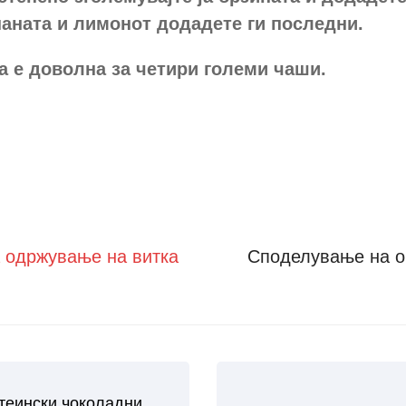
наната и лимонот додадете ги последни.
а е доволна за четири големи чаши.
а одржување на витка
Споделување на о
теински чоколадни