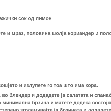
лажички сок од лимон
те и мраз, половина шолја кориандер и пол
вошјето и излупете го тоа што има кора.
 во блендер и додадете ја салатата и спанаќ
 минимална брзина и матете додека состојк
степено зголемувајте ја брзината и додадете