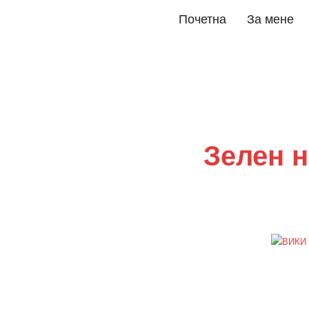
Почетна
За мене
Зелен н