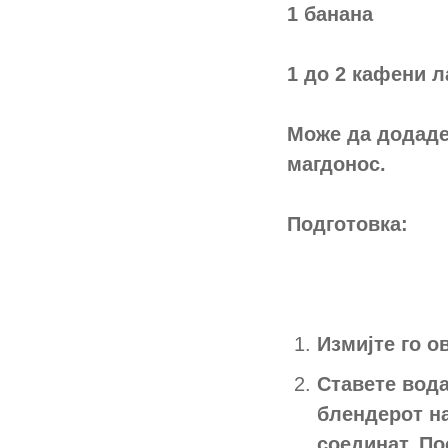
1 банана
1 до 2 кафени 
Може да додаде
магдонос.
Подготовка:
Измијте го о
Ставете вода
блендерот на
соединат. По