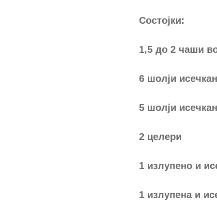
Состојки:
1,5 до 2 чаши в
6 шолји исечкан
5 шолји исечкан
2 целери
1 излупено и ис
1 излупена и и