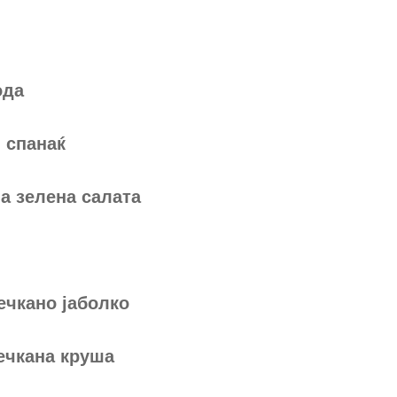
ода
 спанаќ
а зелена салата
ечкано јаболко
сечкана круша