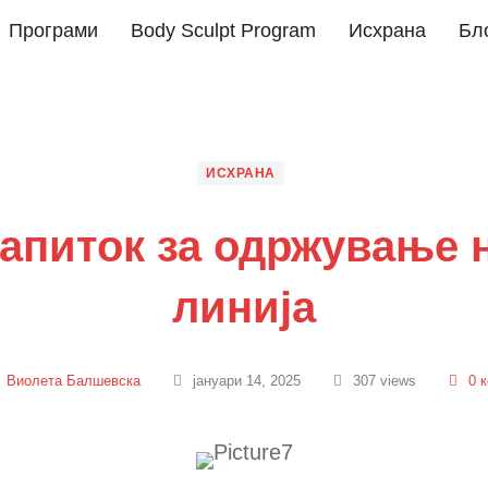
Програми
Body Sculpt Program
Исхрана
Бл
ИСХРАНА
апиток за одржување 
линија
Виолета Балшевска
јануари 14, 2025
307 views
0 