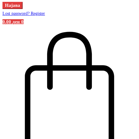
Најава
Lost password?
Register
0
,00
ден
0