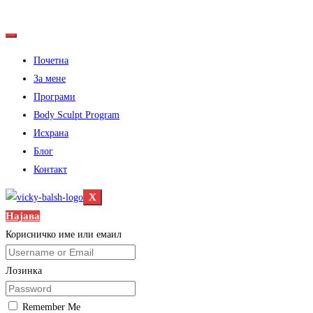
Почетна
За мене
Програми
Body Sculpt Program
Исхрана
Блог
Контакт
X
Најава
Корисничко име или емаил
Лозинка
Remember Me