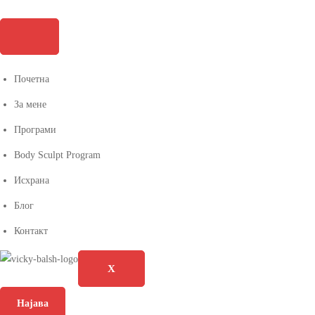
Почетна
За мене
Програми
Body Sculpt Program
Исхрана
Блог
Контакт
X
Најава