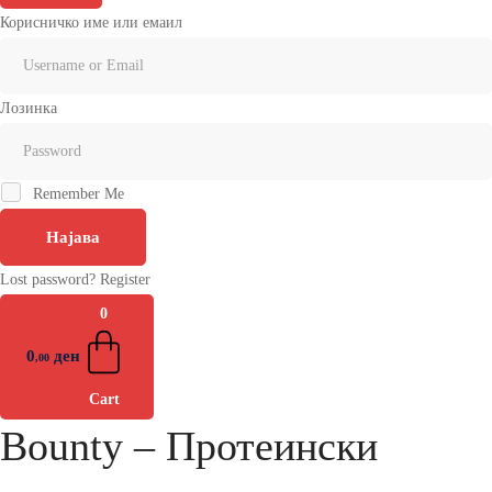
Корисничко име или емаил
Лозинка
Remember Me
Најава
Lost password?
Register
0
0
ден
,00
Cart
Bounty – Протеински