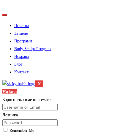
Почетна
За мене
Програми
Body Sculpt Program
Исхрана
Блог
Контакт
X
Најава
Корисничко име или емаил
Лозинка
Remember Me