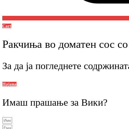
Cart
Ракчиња во доматен сос со
За да ја погледнете содржинат
Најава
Имаш прашање за Вики?