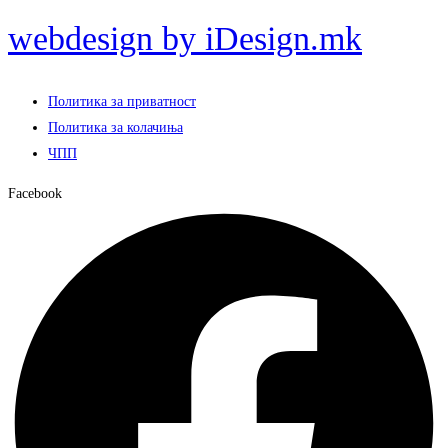
webdesign by iDesign.mk
Политика за приватност
Политика за колачиња
ЧПП
Facebook