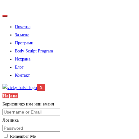
Почетна
За мене
Програми
Body Sculpt Program
Исхрана
Блог
Контакт
X
Најава
Корисничко име или емаил
Лозинка
Remember Me