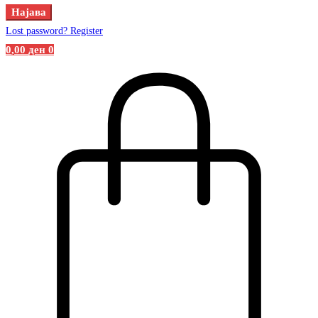
Најава
Lost password?
Register
0
,00
ден
0