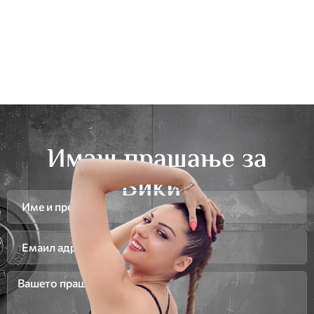
Имаш прашање за
Вики?