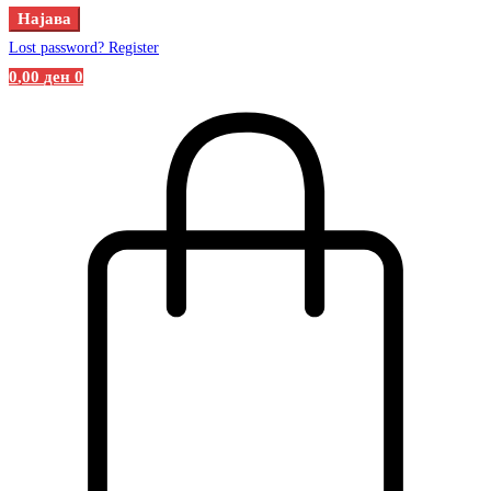
Најава
Lost password?
Register
0
,00
ден
0