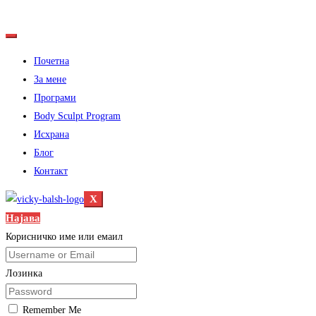
Почетна
За мене
Програми
Body Sculpt Program
Исхрана
Блог
Контакт
X
Најава
Корисничко име или емаил
Лозинка
Remember Me