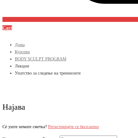
Cart
Дома
Курсеви
BODY SCULPT PROGRAM
Лекции
Упатство за следење на тренинзите
Најава
Сè уште немате сметка?
Регистрирајте се бесплатно