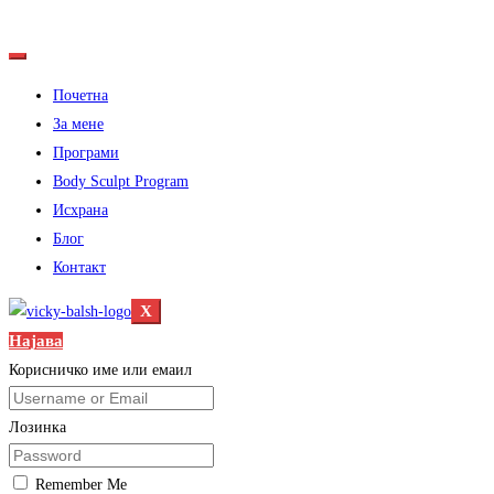
Почетна
За мене
Програми
Body Sculpt Program
Исхрана
Блог
Контакт
X
Најава
Корисничко име или емаил
Лозинка
Remember Me