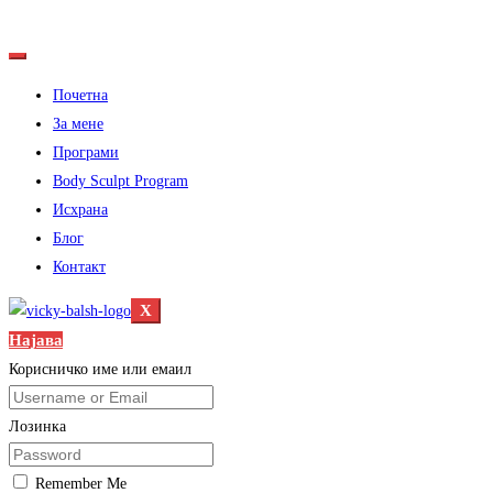
Почетна
За мене
Програми
Body Sculpt Program
Исхрана
Блог
Контакт
X
Најава
Корисничко име или емаил
Лозинка
Remember Me