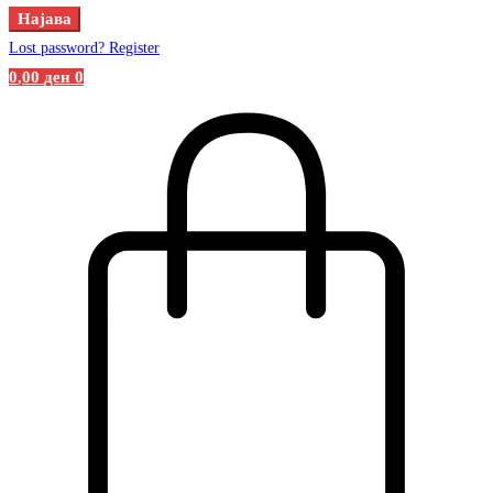
Најава
Lost password?
Register
0
,00
ден
0