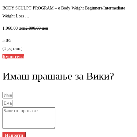
BODY SCULPT PROGRAM – е Body Weight Beginners/Intermediate
Weight Loss …
1.960
,00
ден
2.800
,00
ден
5.0
/5
(1 рејтинг)
Купи сега
Имаш прашање за Вики?
Испрати