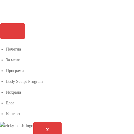
Почетна
За мене
Програми
Body Sculpt Program
Исхрана
Блог
Контакт
X