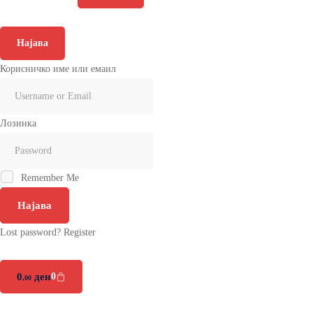
Најава
Корисничко име или емаил
Лозинка
Remember Me
Најава
Lost password?
Register
0
ден
0
,00