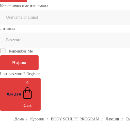
Корисничко име или емаил
Лозинка
Remember Me
Најава
Lost password?
Register
0
0
ден
,00
Cart
Дома
Курсеви
BODY SCULPT PROGRAM
Лекции
См