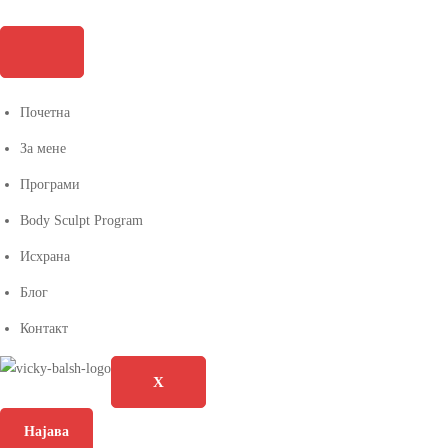
Почетна
За мене
Програми
Body Sculpt Program
Исхрана
Блог
Контакт
X
Најава