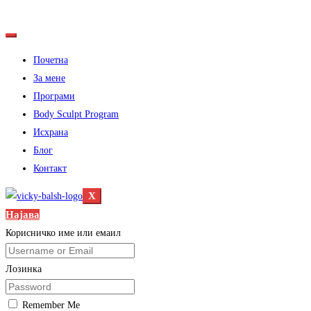
Почетна
За мене
Програми
Body Sculpt Program
Исхрана
Блог
Контакт
X
Најава
Корисничко име или емаил
Лозинка
Remember Me