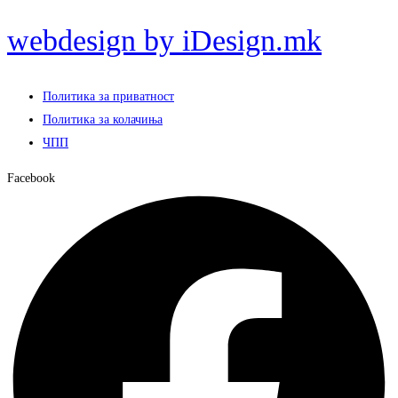
webdesign by iDesign.mk
Политика за приватност
Политика за колачиња
ЧПП
Facebook