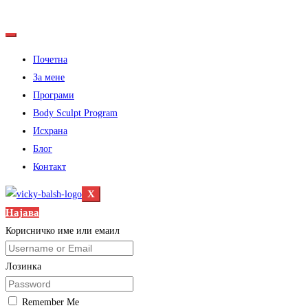
Почетна
За мене
Програми
Body Sculpt Program
Исхрана
Блог
Контакт
X
Најава
Корисничко име или емаил
Лозинка
Remember Me