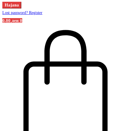
Најава
Lost password?
Register
0
,00
ден
0