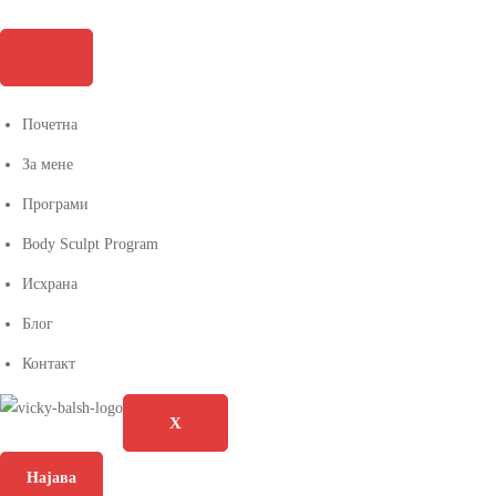
Почетна
За мене
Програми
Body Sculpt Program
Исхрана
Блог
Контакт
X
Најава