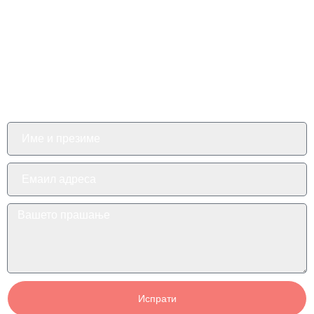
Имаш прашање за
Вики?
Испрати