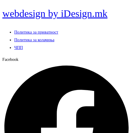
webdesign by iDesign.mk
Политика за приватност
Политика за колачиња
ЧПП
Facebook