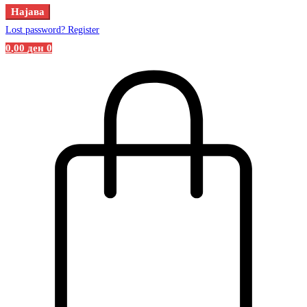
Најава
Lost password?
Register
0
,00
ден
0