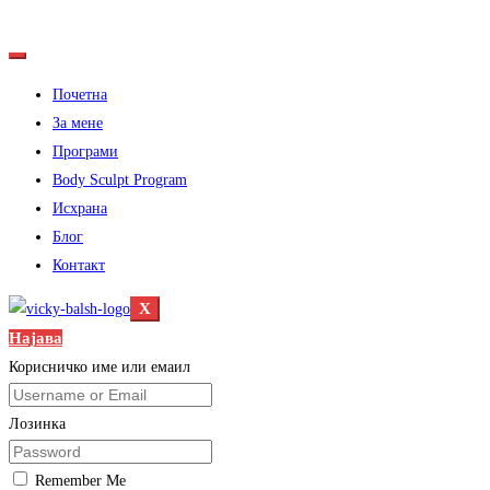
Почетна
За мене
Програми
Body Sculpt Program
Исхрана
Блог
Контакт
X
Најава
Корисничко име или емаил
Лозинка
Remember Me