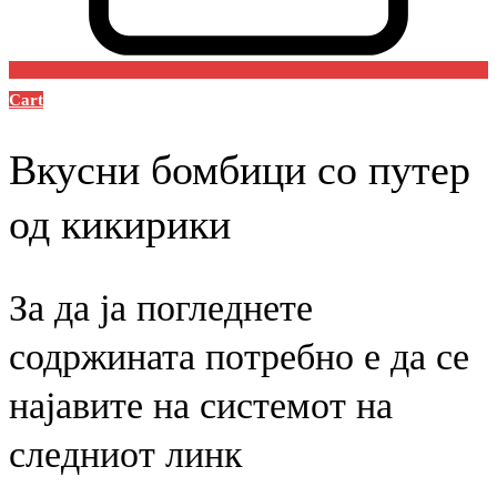
Cart
Вкусни бомбици со путер
од кикирики
За да ја погледнете
содржината потребно е да се
најавите на системот на
следниот линк