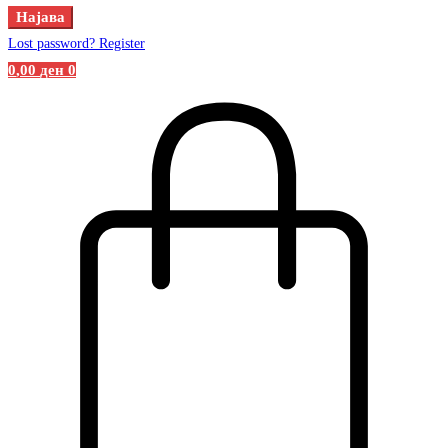
Најава
Lost password?
Register
0
,00
ден
0