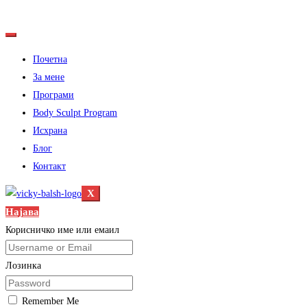
Почетна
За мене
Програми
Body Sculpt Program
Исхрана
Блог
Контакт
X
Најава
Корисничко име или емаил
Лозинка
Remember Me