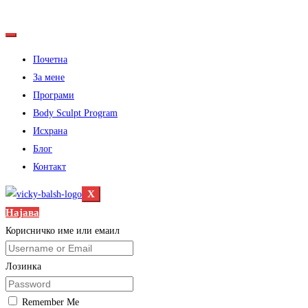
Почетна
За мене
Програми
Body Sculpt Program
Исхрана
Блог
Контакт
X
Најава
Корисничко име или емаил
Лозинка
Remember Me