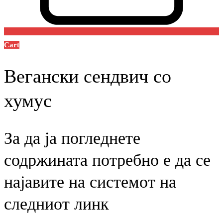
Cart
Вегански сендвич со
хумус
За да ја погледнете
содржината потребно е да се
најавите на системот на
следниот линк