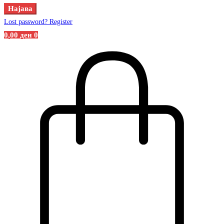
Најава
Lost password?
Register
0
,00
ден
0