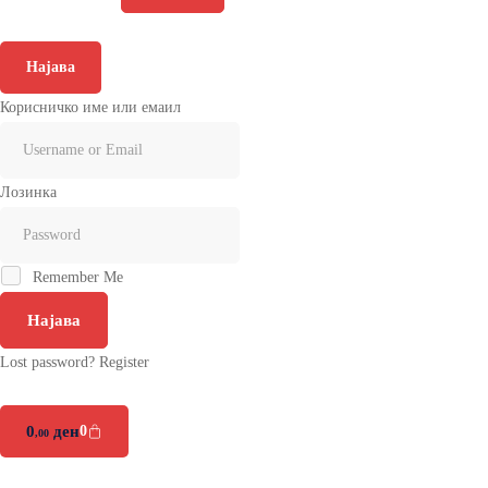
Најава
Корисничко име или емаил
Лозинка
Remember Me
Најава
Lost password?
Register
0
ден
0
,00