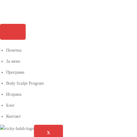
Почетна
За мене
Програми
Body Sculpt Program
Исхрана
Блог
Контакт
X