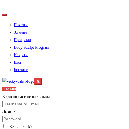
Почетна
За мене
Програми
Body Sculpt Program
Исхрана
Блог
Контакт
X
Најава
Корисничко име или емаил
Лозинка
Remember Me