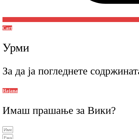
Cart
Урми
За да ја погледнете содржинат
Најава
Имаш прашање за Вики?