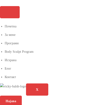
Почетна
За мене
Програми
Body Sculpt Program
Исхрана
Блог
Контакт
X
Најава