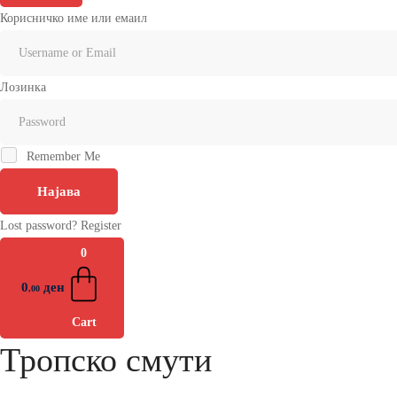
Корисничко име или емаил
Лозинка
Remember Me
Најава
Lost password?
Register
0
0
ден
,00
Cart
Тропско смути