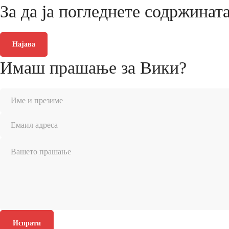
За да ја погледнете содржинат
Најава
Имаш прашање за Вики?
Испрати