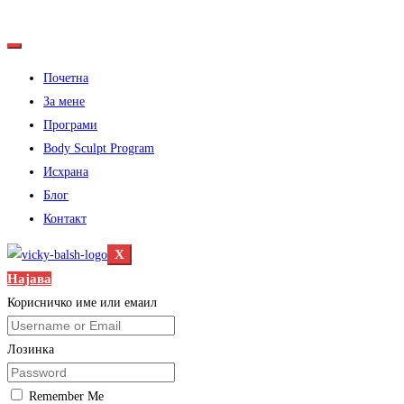
Почетна
За мене
Програми
Body Sculpt Program
Исхрана
Блог
Контакт
X
Најава
Корисничко име или емаил
Лозинка
Remember Me