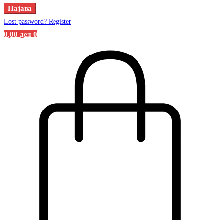
Најава
Lost password?
Register
0
,00
ден
0