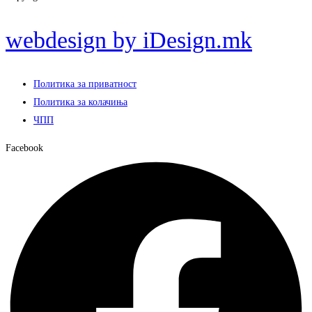
webdesign by iDesign.mk
Политика за приватност
Политика за колачиња
ЧПП
Facebook