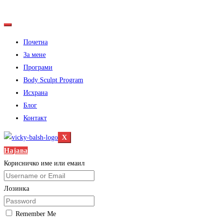
Почетна
За мене
Програми
Body Sculpt Program
Исхрана
Блог
Контакт
X
Најава
Корисничко име или емаил
Лозинка
Remember Me