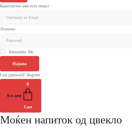
Корисничко име или емаил
Лозинка
Remember Me
Најава
Lost password?
Register
0
0
ден
,00
Cart
Моќен напиток од цвекло