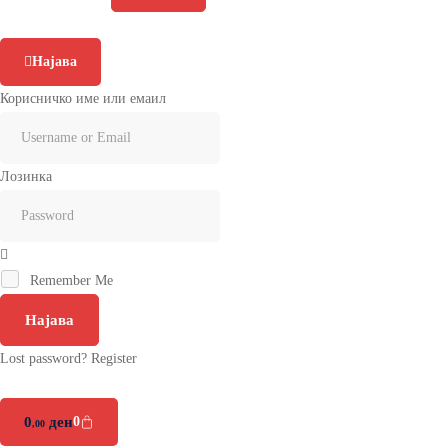
Најава
Корисничко име или емаил
Лозинка
Remember Me
Најава
Lost password?
Register
0
ден
0
,00