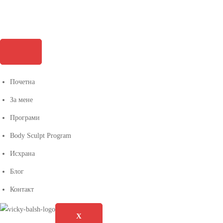
Почетна
За мене
Програми
Body Sculpt Program
Исхрана
Блог
Контакт
X