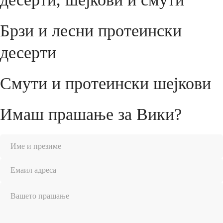
Брзи и лесни протеински
десерти
Смути и протеински шејкови
Имаш прашање за Вики?