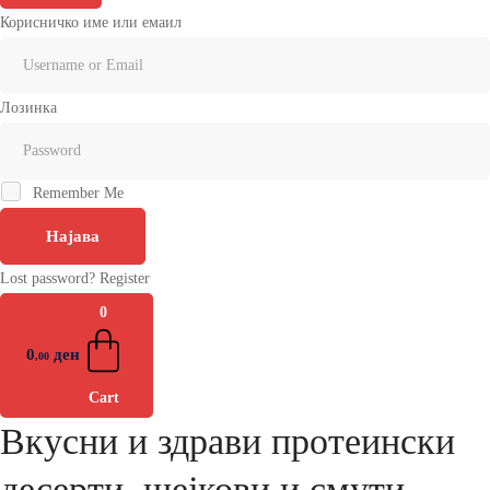
Корисничко име или емаил
Лозинка
Remember Me
Најава
Lost password?
Register
0
0
ден
,00
Cart
Вкусни и здрави протеински
десерти, шејкови и смути