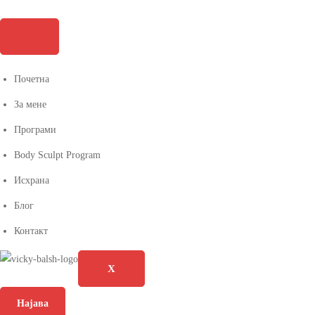
Почетна
За мене
Програми
Body Sculpt Program
Исхрана
Блог
Контакт
X
Најава