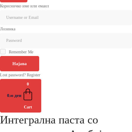
Корисничко име или емаил
Лозинка
Remember Me
Најава
Lost password?
Register
0
0
ден
,00
Cart
Интегрална паста со