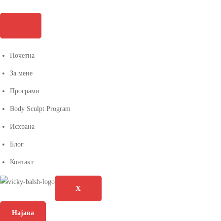
Почетна
За мене
Програми
Body Sculpt Program
Исхрана
Блог
Контакт
X
Најава