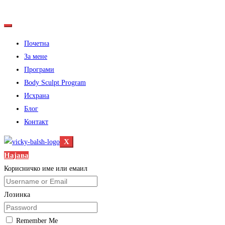
Почетна
За мене
Програми
Body Sculpt Program
Исхрана
Блог
Контакт
X
Најава
Корисничко име или емаил
Лозинка
Remember Me