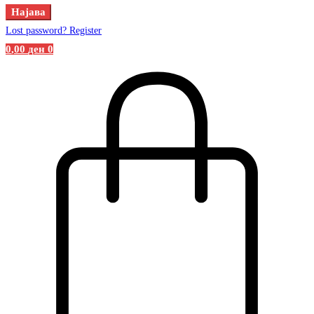
Најава
Lost password?
Register
0
,00
ден
0