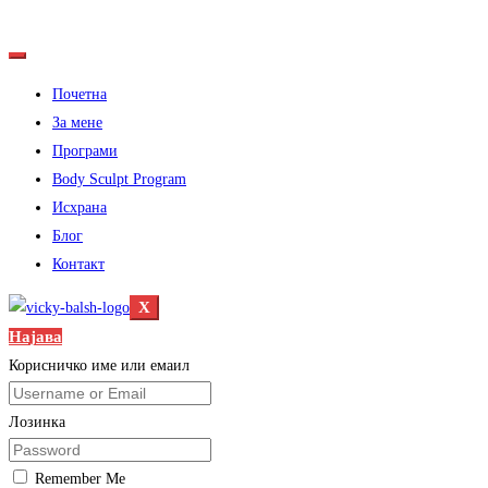
Почетна
За мене
Програми
Body Sculpt Program
Исхрана
Блог
Контакт
X
Најава
Корисничко име или емаил
Лозинка
Remember Me