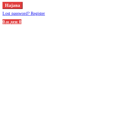
Најава
Lost password?
Register
0
ден
0
,00