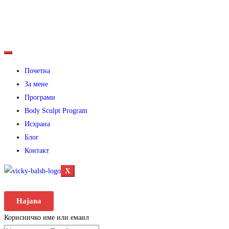
Почетна
За мене
Програми
Body Sculpt Program
Исхрана
Блог
Контакт
X
Најава
Корисничко име или емаил