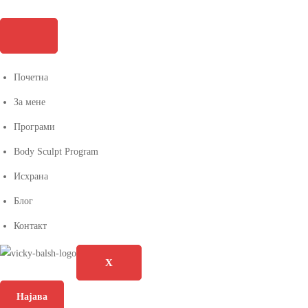
Почетна
За мене
Програми
Body Sculpt Program
Исхрана
Блог
Контакт
X
Најава