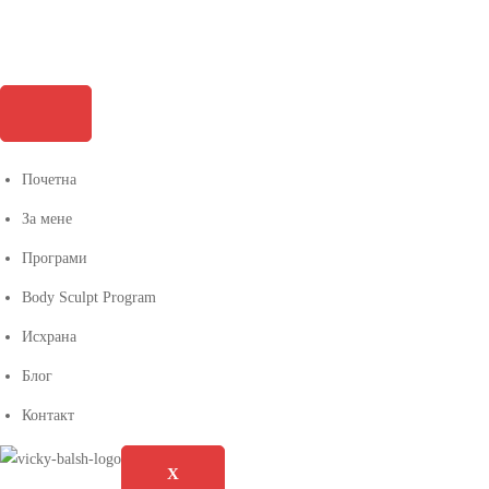
Почетна
За мене
Програми
Body Sculpt Program
Исхрана
Блог
Контакт
X