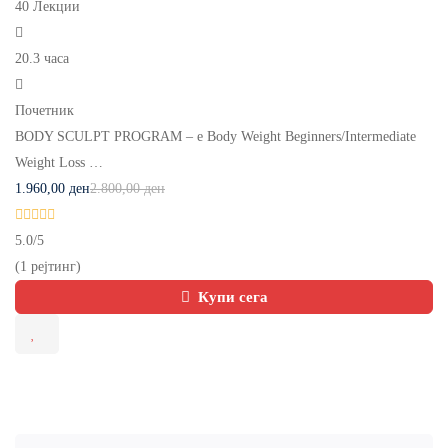
40 Лекции
20.3 часа
Почетник
BODY SCULPT PROGRAM – е Body Weight Beginners/Intermediate
Weight Loss …
1.960
,00
ден
2.800
,00
ден
5.0
/5
(1 рејтинг)
Купи сега