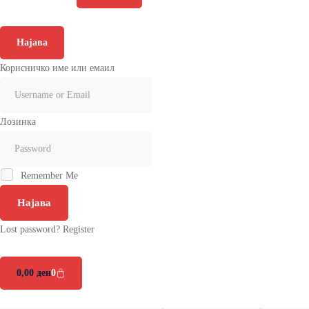
Најава
Корисничко име или емаил
Лозинка
Remember Me
Најава
Lost password?
Register
0
,00
ден
0