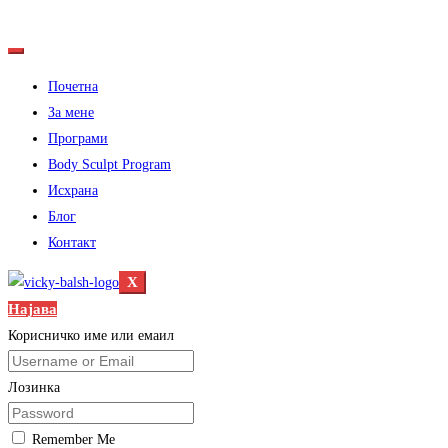
Почетна
За мене
Програми
Body Sculpt Program
Исхрана
Блог
Контакт
X
Најава
Корисничко име или емаил
Лозинка
Remember Me