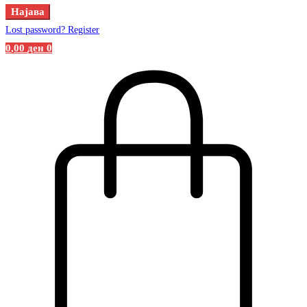
Најава
Lost password?
Register
0
,00
ден
0