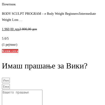
Почетник
BODY SCULPT PROGRAM – е Body Weight Beginners/Intermediate
Weight Loss …
1.960
,00
ден
2.800
,00
ден
5.0
/5
(1 рејтинг)
Купи сега
Имаш прашање за Вики?